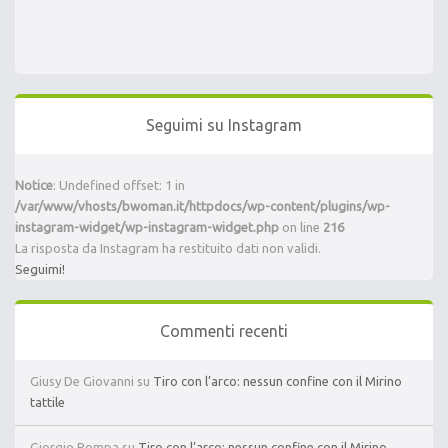
Seguimi su Instagram
Notice
: Undefined offset: 1 in
/var/www/vhosts/bwoman.it/httpdocs/wp-content/plugins/wp-
instagram-widget/wp-instagram-widget.php
on line
216
La risposta da Instagram ha restituito dati non validi.
Seguimi!
Commenti recenti
Giusy De Giovanni
su
Tiro con l’arco: nessun confine con il Mirino
tattile
Giorgio Pompa
su
Tiro con l’arco: nessun confine con il Mirino