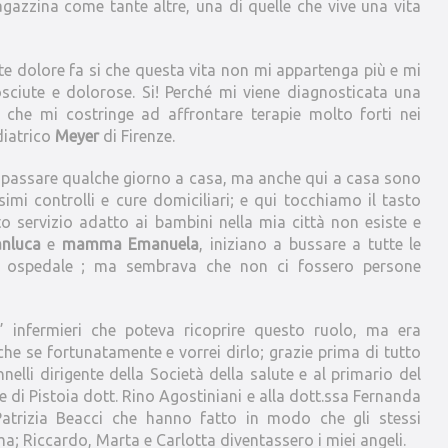
agazzina come tante altre, una di quelle che vive una vita
rte dolore fa si che questa vita non mi appartenga più e mi
sciute e dolorose. Si! Perché mi viene diagnosticata una
 che mi costringe ad affrontare terapie molto forti nei
diatrico
Meyer
di Firenze.
o a passare qualche giorno a casa, ma anche qui a casa sono
mi controlli e cure domiciliari; e qui tocchiamo il tasto
o servizio adatto ai bambini nella mia città non esiste e
nluca
e
mamma Emanuela
, iniziano a bussare a tutte le
ll’ ospedale ; ma sembrava che non ci fossero persone
’ infermieri che poteva ricoprire questo ruolo, ma era
che se fortunatamente e vorrei dirlo; grazie prima di tutto
elli dirigente della Società della salute e al primario del
e di Pistoia dott. Rino Agostiniani e alla dott.ssa Fernanda
Patrizia Beacci che hanno fatto in modo che gli stessi
ima; Riccardo, Marta e Carlotta diventassero i miei angeli.