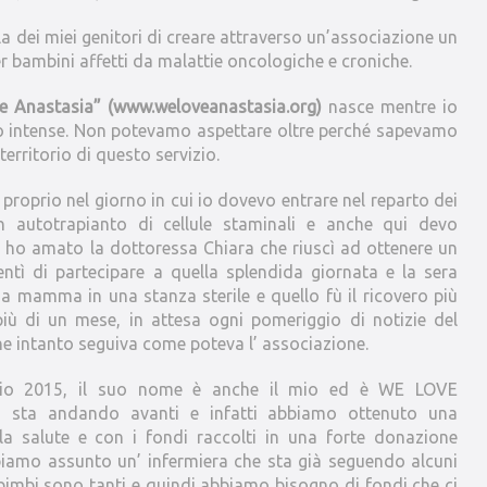
la dei miei genitori di creare attraverso un’associazione un
er bambini affetti da malattie oncologiche e croniche.
e Anastasia”
(www.weloveanastasia.org)
nasce mentre io
o intense. Non potevamo aspettare oltre perché sapevamo
territorio di questo servizio.
 proprio nel giorno in cui io dovevo entrare nel reparto dei
n autotrapianto di cellule staminali e anche qui devo
ù ho amato la dottoressa Chiara che riuscì ad ottenere un
tì di partecipare a quella splendida giornata e la sera
a mamma in una stanza sterile e quello fù il ricovero più
iù di un mese, in attesa ogni pomeriggio di notizie del
 intanto seguiva come poteva l’ associazione.
gio 2015, il suo nome è anche il mio ed è WE LOVE
o sta andando avanti e infatti abbiamo ottenuto una
la salute e con i fondi raccolti in una forte donazione
iamo assunto un’ infermiera che sta già seguendo alcuni
bimbi sono tanti e quindi abbiamo bisogno di fondi che ci