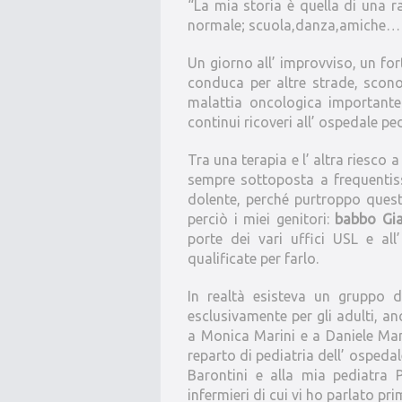
“La mia storia è quella di una r
normale; scuola,danza,amiche…
Un giorno all’ improvviso, un fo
conduca per altre strade, scono
malattia oncologica importante
continui ricoveri all’ ospedale pe
Tra una terapia e l’ altra riesc
sempre sottoposta a frequentissi
dolente, perché purtroppo quest
perciò i miei genitori:
babbo Gia
porte dei vari uffici USL e a
qualificate per farlo.
In realtà esisteva un gruppo d
esclusivamente per gli adulti, an
a Monica Marini e a Daniele Mann
reparto di pediatria dell’ ospedal
Barontini e alla mia pediatra 
infermieri di cui vi ho parlato pr