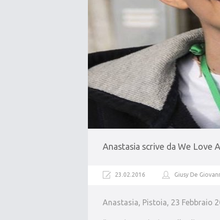
Anastasia scrive da We Love A
23.02.2016
Giusy De Giovan
Anastasia, Pistoia, 23 Febbraio 