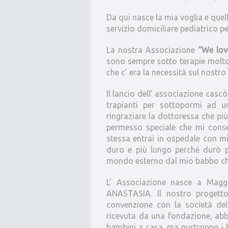
Da qui nasce la mia voglia e quel
servizio domiciliare pediatrico p
La nostra Associazione
“We lov
sono sempre sotto terapie molt
che c’ era la necessità sul nostro 
Il lancio dell’ associazione cascò
trapianti per sottopormi ad u
ringraziare la dottoressa che pi
permesso speciale che mi consen
stessa entrai in ospedale con mi
duro e più lungo perché durò p
mondo esterno dal mio babbo che
L’ Associazione nasce a Mag
ANASTASIA. Il nostro progett
convenzione con la società del
ricevuta da una fondazione, abb
bambini a casa, ma purtroppo i 