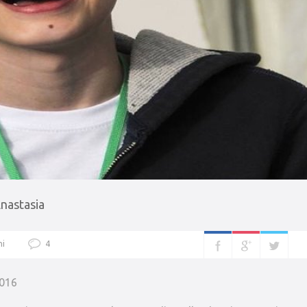
nastasia
ni
4
2016