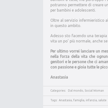
potranno permettere di creare un
per bambini e adolescenti.
Oltre al servizio infermieristic
in questo ambito.
Adesso sto facendo una terapia 
vita un po’ più normale, anche se
Per ultimo vorrei lanciare un me
nella forza della vita che ognun
genitori e le persone che ci ama
con passione e gioia tutte le picc
Anastasia
Categories:
Dal mondo
,
Social Woman
Tags:
Anastasia
,
famiglia
,
infanzia
,
salute