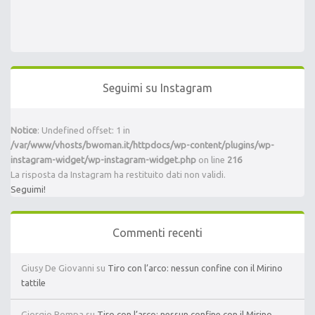
Seguimi su Instagram
Notice
: Undefined offset: 1 in
/var/www/vhosts/bwoman.it/httpdocs/wp-content/plugins/wp-
instagram-widget/wp-instagram-widget.php
on line
216
La risposta da Instagram ha restituito dati non validi.
Seguimi!
Commenti recenti
Giusy De Giovanni
su
Tiro con l’arco: nessun confine con il Mirino
tattile
Giorgio Pompa
su
Tiro con l’arco: nessun confine con il Mirino