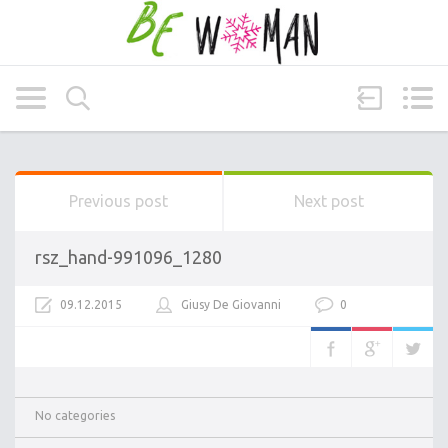
Previous post
Next post
rsz_hand-991096_1280
09.12.2015
Giusy De Giovanni
0
No categories