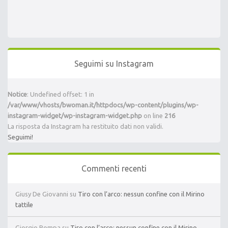
Seguimi su Instagram
Notice
: Undefined offset: 1 in
/var/www/vhosts/bwoman.it/httpdocs/wp-content/plugins/wp-
instagram-widget/wp-instagram-widget.php
on line
216
La risposta da Instagram ha restituito dati non validi.
Seguimi!
Commenti recenti
Giusy De Giovanni
su
Tiro con l’arco: nessun confine con il Mirino
tattile
Giorgio Pompa
su
Tiro con l’arco: nessun confine con il Mirino