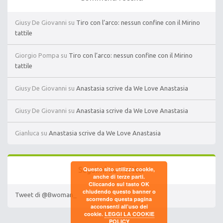
Giusy De Giovanni
su
Tiro con l’arco: nessun confine con il Mirino
tattile
Giorgio Pompa
su
Tiro con l’arco: nessun confine con il Mirino
tattile
Giusy De Giovanni
su
Anastasia scrive da We Love Anastasia
Giusy De Giovanni
su
Anastasia scrive da We Love Anastasia
Gianluca
su
Anastasia scrive da We Love Anastasia
Questo sito utilizza cookie,
Seguimi su Twitter
anche di terze parti.
Cliccando sul tasto OK
chiudendo questo banner o
Tweet di @Bwoman_
scorrendo questa pagina
acconsenti all’uso dei
cookie.
LEGGI LA COOKIE
POLICY