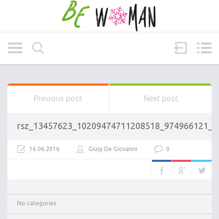
Previous post
Next post
rsz_13457623_10209474711208518_974966121_n
16.06.2016
Giusy De Giovanni
0
No categories