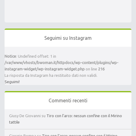
Seguimi su Instagram
Notice
: Undefined offset: 1 in
/var/www/vhosts/bwoman.it/httpdocs/wp-content/plugins/wp-
instagram-widget/wp-instagram-widget.php
on line
216
La risposta da Instagram ha restituito dati non validi.
Seguimi!
Commenti recenti
Giusy De Giovanni
su
Tiro con l’arco: nessun confine con il Mirino
tattile
Giorgio Pompa
su
Tiro con l’arco: nessun confine con il Mirino