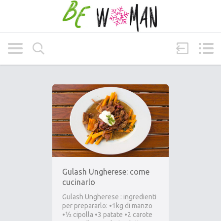
Gulash Ungherese: come
cucinarlo
Gulash Ungherese : ingredienti
per prepararlo: •1kg di manzo
•½ cipolla •3 patate •2 carote